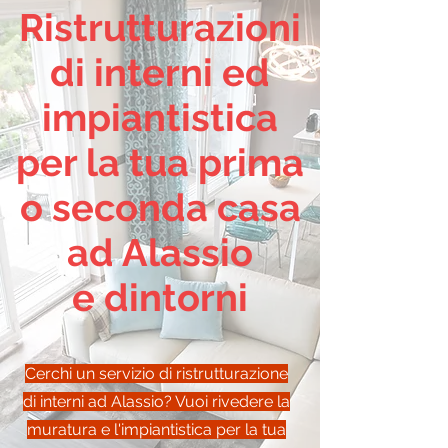
Ristrutturazioni
di interni ed
impiantistica
per la tua prima
o seconda casa
ad Alassio
e dintorni
Cerchi un servizio di ristrutturazione
di interni ad Alassio? Vuoi rivedere la
muratura e l'impiantistica per la tua