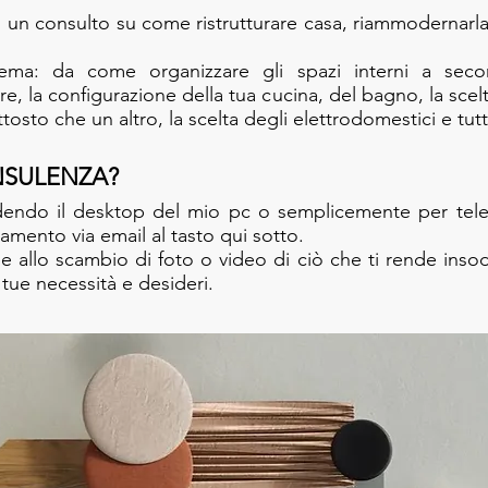
di un consulto su come ristrutturare casa, riammodernarla, 
tema: da come organizzare gli spazi interni a secon
ture, la configurazione della tua cucina, del bagno, la scelt
osto che un altro, la scelta degli elettrodomestici e tutt
SULENZA
?
dendo il desktop del mio pc o semplicemente per telef
mento via email al tasto qui sotto.
ie allo scambio di foto o video di ciò che ti rende inso
e tue necessità e desideri.